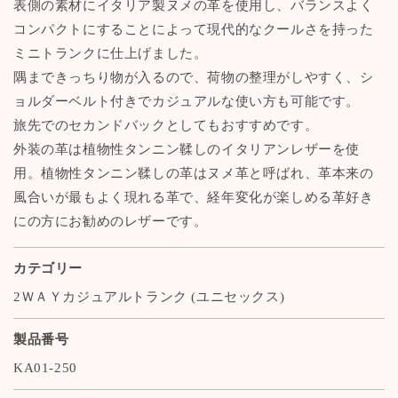
表側の素材にイタリア製ヌメの革を使用し、バランスよく
鞄
鞄
コンパクトにすることによって現代的なクールさを持った
認
認
ミニトランクに仕上げました。
定
定
隅まできっちり物が入るので、荷物の整理がしやすく、シ
モ
モ
デ
デ
ョルダーベルト付きでカジュアルな使い方も可能です。
ル】
ル】
旅先でのセカンドバックとしてもおすすめです。
外装の革は植物性タンニン鞣しのイタリアンレザーを使
用。植物性タンニン鞣しの革はヌメ革と呼ばれ、革本来の
風合いが最もよく現れる革で、経年変化が楽しめる革好き
にの方にお勧めのレザーです。
カテゴリー
2ＷＡＹカジュアルトランク (ユニセックス)
製品番号
KA01-250