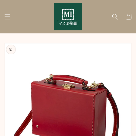
Skip to
content
Cart
Skip to
product
information