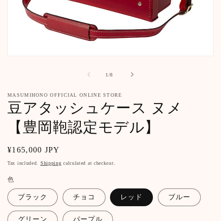
Open
media
1
of
1
/
8
in
modal
MASUMIHONO OFFICIAL ONLINE STORE
豆アタッシュケース ヌメ
【豊岡鞄認定モデル】
Regular
¥165,000 JPY
price
Tax included.
Shipping
calculated at checkout.
色
ブラック
チョコ
レッド
ブルー
グリーン
パープル