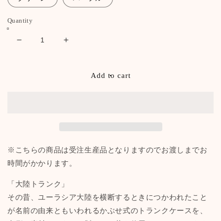
Quantity
Decrease
Increase
quantity
quantity
for
for
豆
豆
Add to cart
ア
ア
タ
タ
ッ
ッ
シ
シ
ュ
ュ
ケ
ケ
※こちらの商品は受注生産品となりますのでお渡しまでお
ー
ー
時間がかかります。
ス
ス
ヌ
ヌ
「大陸トランク」
メ
メ
その昔、ユーラシア大陸を横断するときにつかわれたこと
【豊
【豊
が名前の由来ともいわれるかぶせ式のトランクケースを、
岡
岡