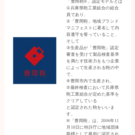
「豊岡鞄®」認定モデルとは
①兵庫県鞄工業組合の組合
員であり、
②「豊岡鞄」地域ブランド
マニフェストに署名して内
容遵守を誓っていること、
そして
③生産品が「豊岡鞄」認定
審査を受けて製品検査基準
を満たす技術力をもつ企業
によって生産される鞄の中
で、
④豊岡市内で生産され、
⑤最終検査において兵庫県
鞄工業組合が定めた基準を
クリアしている
と認定された鞄をいいま
す。
※「豊岡鞄」は、2006年11
月10日に特許庁に地域団体
商標として最初に認定され