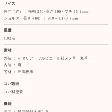
サイズ
外寸（約）： 横幅 250×高さ 190× マチ 95（mm）
ショルダー長さ（約）： 910～1,170（mm）
重量
1.02㎏
素材
外装 ： イタリア・ワルピエール社ヌメ革（丸革）
内装 ： 麻
芯材 ： 圧着板紙
コバ処理
コバ材塗装
機能
開閉 ： 簡易鍵付き横引き