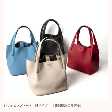
i
o
n
:
ショッピングトート Mサイズ 【豊岡鞄認定モデル】