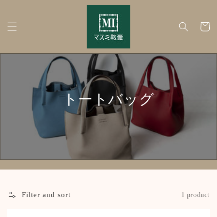
Skip to
content
Cart
C
トートバッグ
o
l
l
e
c
Filter and sort
1 product
t