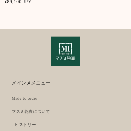
Regular
¥89,100 JPY
price
メインメメニュー
Made to order
マスミ鞄嚢について
- ヒストリー