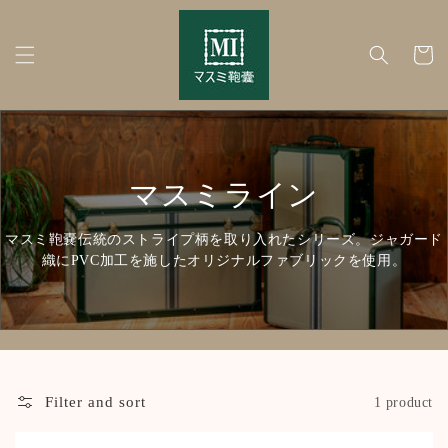
Skip to
content
Cart
C
マスミライン
o
マスミ鞄嚢伝統のストライプ柄を取り入れたシリーズ。ジャガード
織にPVC加工を施したオリジナルファブリックを使用。
l
l
e
c
Filter and sort
1 product
t