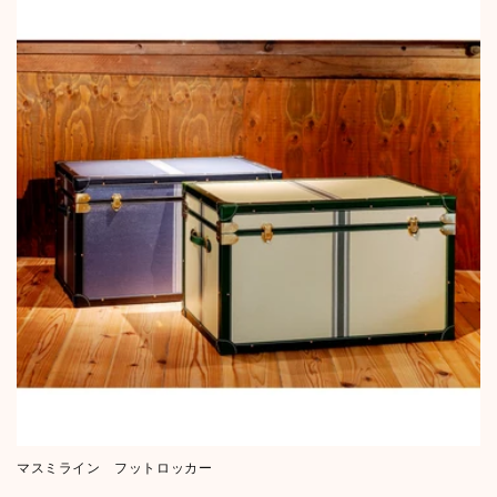
i
o
n
:
マスミライン フットロッカー