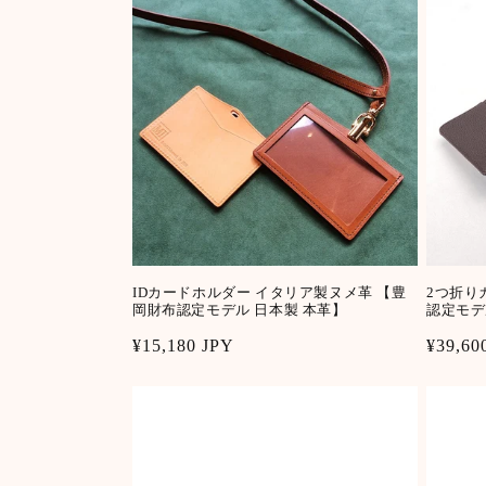
IDカードホルダー イタリア製ヌメ革 【豊
2つ折り
岡財布認定モデル 日本製 本革】
認定モデ
Regular
¥15,180 JPY
Regula
¥39,60
price
price