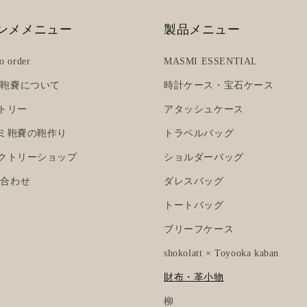
ンメメニュー
製品メニュー
o order
MASMI ESSENTIAL
ミ鞄嚢について
時計ケース・宝石ケース
ストリー
アタッシュケース
スミ鞄嚢の鞄作り
トラベルバッグ
ァクトリーショップ
ショルダーバッグ
い合わせ
ダレスバッグ
トートバッグ
ブリーフケース
shokolatt × Toyooka kaban
財布・革小物
柳