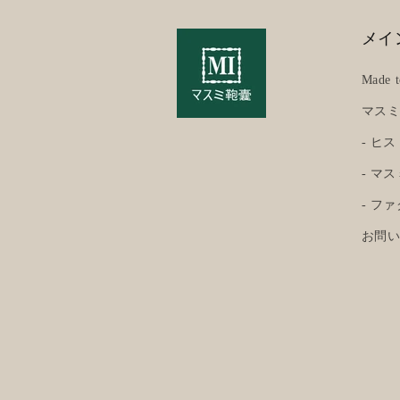
メイ
Made t
マス
- ヒ
- マ
- フ
お問