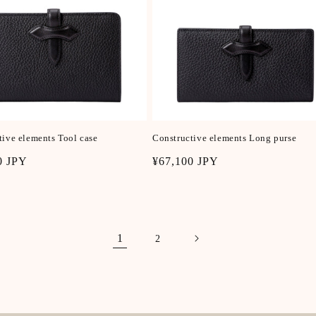
tive elements Tool case
Constructive elements Long purse
r
0 JPY
Regular
¥67,100 JPY
price
1
2