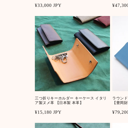
Regular
¥33,000 JPY
Regula
¥47,30
price
price
三つ折りキーホルダー キーケース イタリ
ラウンド
ア製ヌメ革 【日本製 本革】
【豊岡財
Regular
¥15,180 JPY
Regula
¥79,20
price
price