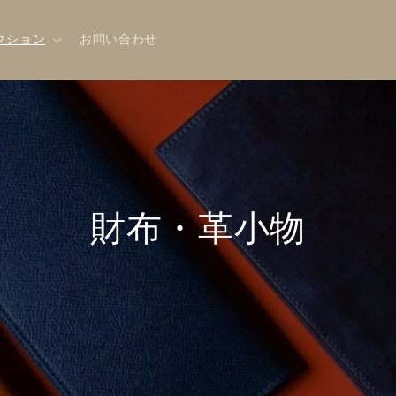
クション
お問い合わせ
C
財布・革小物
o
l
l