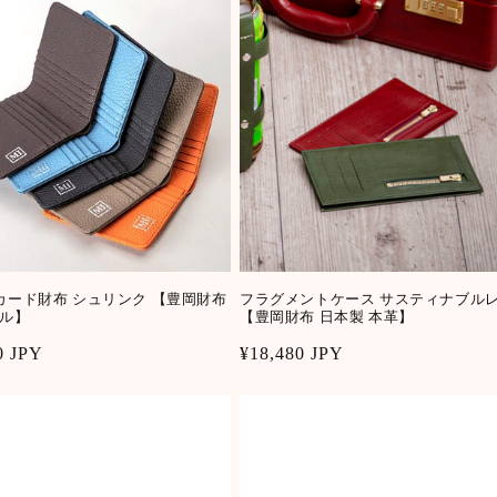
カード財布 シュリンク 【豊岡財布
フラグメントケース サスティナブル
ル】
【豊岡財布 日本製 本革】
r
0 JPY
Regular
¥18,480 JPY
price