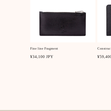
Fine line Fragment
Construc
Regular
¥34,100 JPY
Regula
¥59,40
price
price