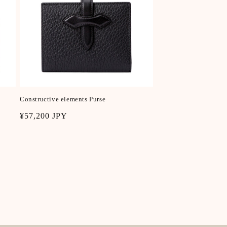
Constructive elements Purse
Regular
¥57,200 JPY
price