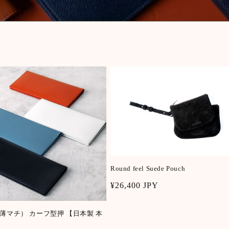
e
c
t
i
o
n
:
Round feel Suede Pouch
Regular
¥26,400 JPY
price
薄マチ） カーフ型押 【日本製 本