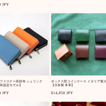
r
0 JPY
ファスナー長財布 シュリンク
ボックス型コインケース イタリア製
布認定モデル】
【日本製 本革】
r
0 JPY
Regular
¥14,850 JPY
price