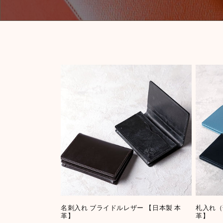
名刺入れ ブライドルレザー 【日本製 本
札入れ（
革】
革】