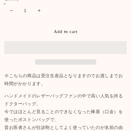
Decrease
Increase
quantity
quantity
for
for
ド
ド
Add to cart
ク
ク
タ
タ
ー
ー
ズ
ズ
バ
バ
ッ
ッ
※こちらの商品は受注生産品となりますのでお渡しまでお
グ
グ
時間がかかります。
本
本
革
革
ハンドメイドのレザーバッグファンの中で高い人気を誇る
【豊
【豊
ドクターバッグ。
岡
岡
今ではほとんど見ることのできなくなった棒屋（口金）を
鞄
鞄
使ったボストンバッグで、
認
認
昔お医者さんが往診鞄としてよく使っていたのが名前の由
定
定