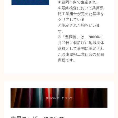
④豊岡市内で生産され、
⑤最終検査において兵庫県
鞄工業組合が定めた基準を
クリアしている
と認定された鞄をいいま
す。
※「豊岡鞄」は、2006年11
月10日に特許庁に地域団体
商標として最初に認定され
た兵庫県鞄工業組合の登録
商標です。