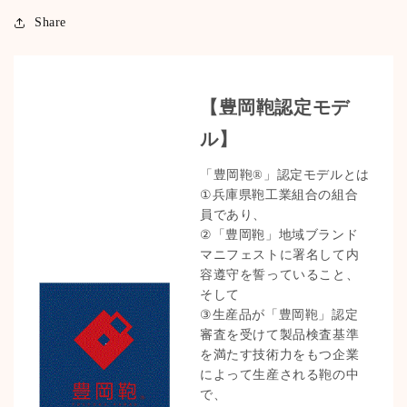
Share
【豊岡鞄認定モデ
ル】
「豊岡鞄®」認定モデルとは
①兵庫県鞄工業組合の組合
員であり、
②「豊岡鞄」地域ブランド
マニフェストに署名して内
容遵守を誓っていること、
そして
③生産品が「豊岡鞄」認定
審査を受けて製品検査基準
を満たす技術力をもつ企業
によって生産される鞄の中
で、