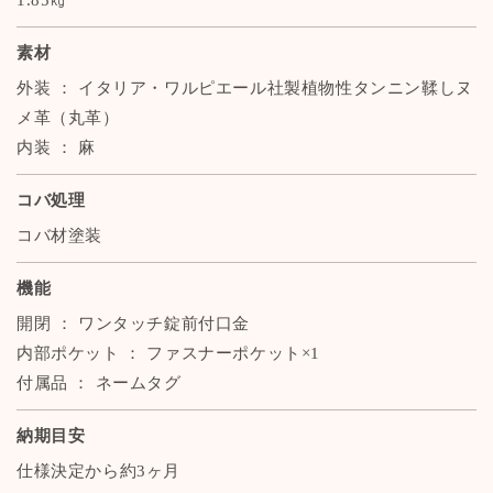
1.85㎏
素材
外装 ： イタリア・ワルピエール社製植物性タンニン鞣しヌ
メ革（丸革）
内装 ： 麻
コバ処理
コバ材塗装
機能
開閉 ： ワンタッチ錠前付口金
内部ポケット ： ファスナーポケット×1
付属品 ： ネームタグ
納期目安
仕様決定から約3ヶ月