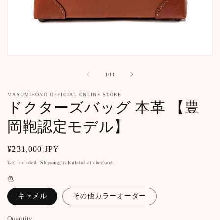
Open
media
1
of
1
/
11
in
modal
MASUMIHONO OFFICIAL ONLINE STORE
ドクターズバッグ 本革 【豊
岡鞄認定モデル】
Regular
¥231,000 JPY
price
Tax included.
Shipping
calculated at checkout.
色
キャメル
その他カラーオーダー
Quantity