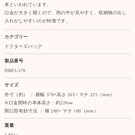
来といわれています。
モ
モ
口金が大きく開くので、鞄の中が見やすく、収納物の出し
デ
デ
ル】
ル】
入れがしやすいのが特徴です。
カテゴリー
ドクターズバッグ
製品番号
DB03-370
サイズ
外寸（約） ： 横幅 370×高さ 265× マチ 225（mm）
※口金閉時の本体高さ：約220㎜
開口部有効寸法 ： 横 280× マチ 180（mm）
重量