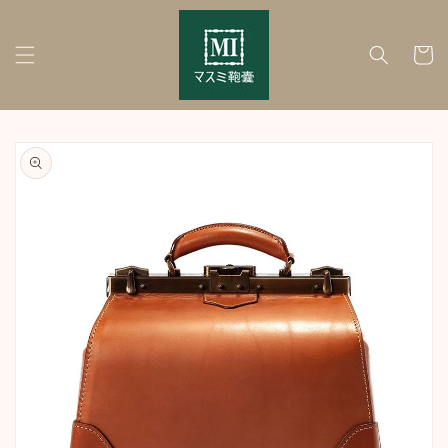
Skip to
content
Cart
Skip to
product
information