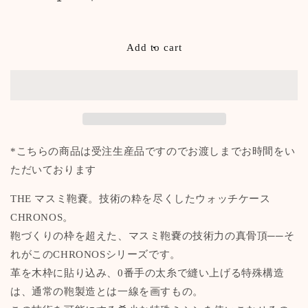
Decrease
Increase
quantity
quantity
for
for
CHRONOS
CHRONOS
Add to cart
1-
1-
slot
slot
watch
watch
case
case
*こちらの商品は受注生産品ですのでお渡しまでお時間をい
ただいております
THE マスミ鞄嚢。技術の粋を尽くしたウォッチケース
CHRONOS。
鞄づくりの枠を超えた、マスミ鞄嚢の技術力の真骨頂──そ
れがこのCHRONOSシリーズです。
革を木枠に貼り込み、0番手の太糸で縫い上げる特殊構造
は、通常の鞄製造とは一線を画すもの。