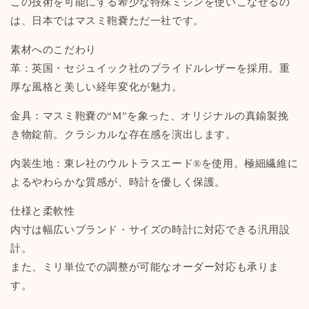
この技術を可能にする希少な特殊ミシンを使いこなせるの
は、日本ではマスミ鞄嚢ただ一社です。
素材へのこだわり
革：英国・セジュイック社のブライドルレザーを採用。重
厚な風格と美しい経年変化が魅力。
金具：マスミ鞄嚢の“M”を象った、オリジナルの真鍮製挽
き物錠前。クラシカルな存在感を演出します。
内装生地：東レ社のウルトラスエード®を使用。極細繊維に
よるやわらかな質感が、時計を優しく保護。
仕様と柔軟性
内寸は幅広いブランド・サイズの時計に対応できる汎用設
計。
また、ミリ単位での調整が可能なオーダー対応も承りま
す。