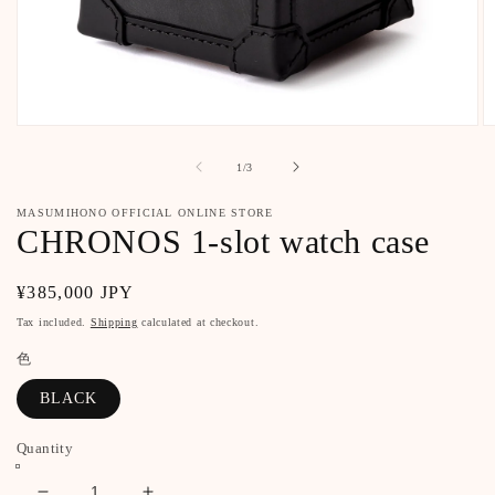
Open
O
media
m
1
2
of
1
/
3
in
in
modal
m
MASUMIHONO OFFICIAL ONLINE STORE
CHRONOS 1-slot watch case
Regular
¥385,000 JPY
price
Tax included.
Shipping
calculated at checkout.
色
BLACK
Quantity