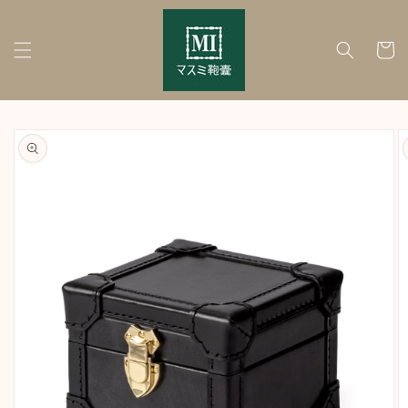
Skip to
content
Cart
Skip to
product
information