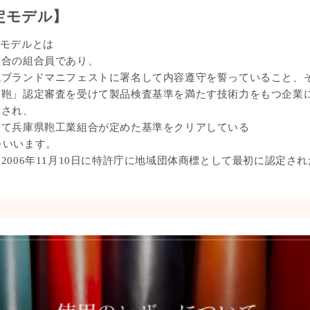
定モデル】
定モデルとは
組合の組合員であり、
域ブランドマニフェストに署名して内容遵守を誓っていること、
岡鞄」認定審査を受けて製品検査基準を満たす技術力をもつ企業
産され、
いて兵庫県鞄工業組合が定めた基準をクリアしている
をいいます。
2006年11月10日に特許庁に地域団体商標として最初に認定さ