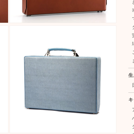
Open
media
9
in
modal
生
キ