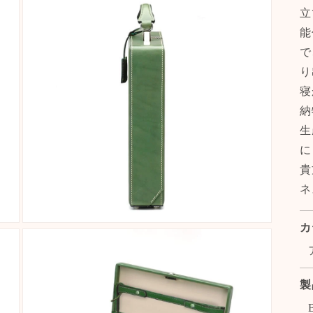
立
能
で
り
寝
納
生
に
貴
ネ
カ
Open
media
3
in
modal
製