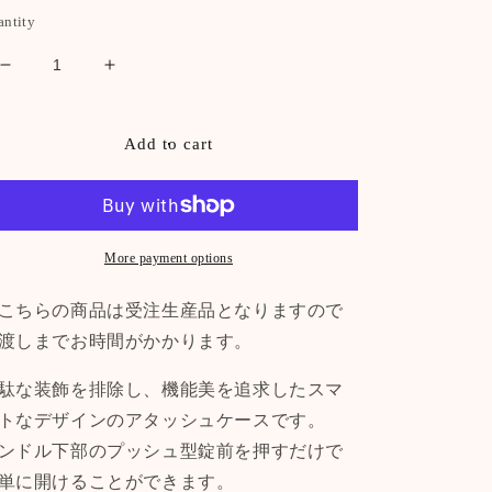
antity
Decrease
Increase
quantity
quantity
for
for
ア
ア
Add to cart
タ
タ
ッ
ッ
シ
シ
ュ
ュ
More payment options
ケ
ケ
ー
ー
こちらの商品は受注生産品となりますので
ス
ス
渡しまでお時間がかかります。
プ
プ
ッ
ッ
駄な装飾を排除し、機能美を追求したスマ
シ
シ
トなデザインのアタッシュケースです。
ュ
ュ
ンドル下部のプッシュ型錠前を押すだけで
【豊
【豊
単に開けることができます。
岡
岡