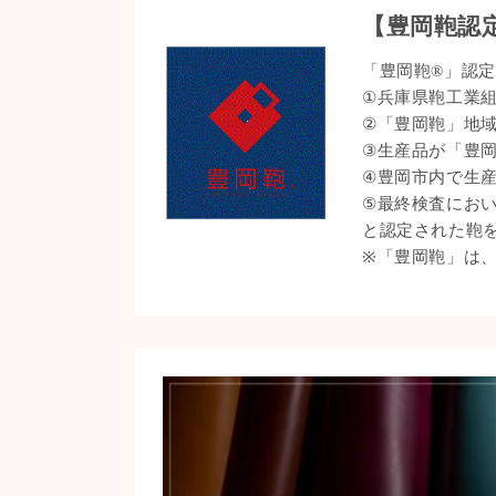
【豊岡鞄認
「豊岡鞄®」認
①兵庫県鞄工業
②「豊岡鞄」地
③生産品が「豊
④豊岡市内で生
⑤最終検査にお
と認定された鞄
※「豊岡鞄」は、