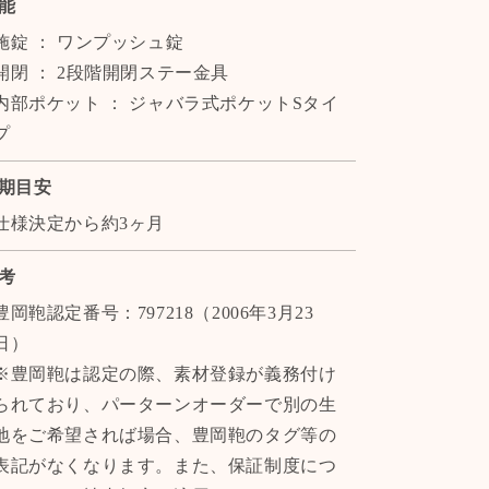
能
施錠 ： ワンプッシュ錠
開閉 ： 2段階開閉ステー金具
内部ポケット ： ジャバラ式ポケットSタイ
プ
期目安
仕様決定から約3ヶ月
考
豊岡鞄認定番号：797218（2006年3月23
日）
※豊岡鞄は認定の際、素材登録が義務付け
られており、パーターンオーダーで別の生
地をご希望されば場合、豊岡鞄のタグ等の
表記がなくなります。また、保証制度につ