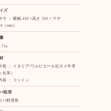
イズ
外寸 ： 横幅 430 ×高さ 330 × マチ
70（mm）
量
1.7㎏
材
外装 ： イタリア/ワルピエール社ヌメ牛革
（丸革）
内装 ： コットン
バ処理
コバ材塗装