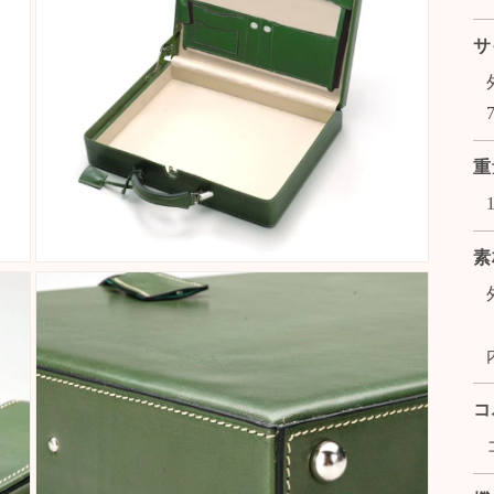
サ
重
素
Open
media
5
in
modal
コ