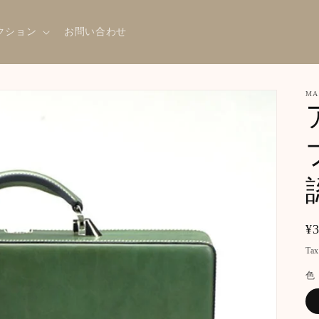
クション
お問い合わせ
MA
Re
¥
pr
Tax
色