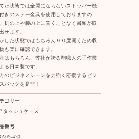
てた状態では全開にならないストッパー機
鞄
鞄
認
認
付きのステー金具を使用しておりますの
定
定
、机の上や膝の上に置くことなく書類が取
モ
モ
出せます。
デ
デ
かした状態ではもちろん９０度開くため収
ル】
ル】
物も楽に確認できます。
産はもちろん、弊社が誇る鞄職人の手作業
よる日本製です。
方のビジネスシーンを力強く応援するビジ
スバッグを是非！
テゴリー
アタッシュケース
品番号
BA05-430