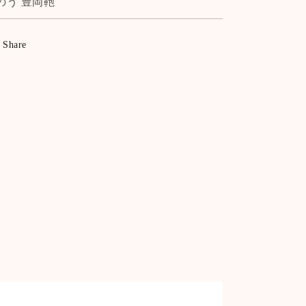
のう 豊岡鞄
Share