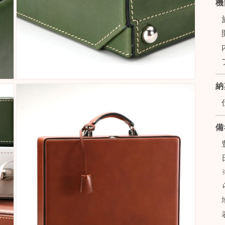
機
Open
納
media
7
in
modal
備