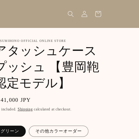
Log
Cart
in
SUMIHONO OFFICIAL ONLINE STORE
アタッシュケース
プッシュ 【豊岡鞄
認定モデル】
gular
341,000 JPY
ice
 included.
Shipping
calculated at checkout.
グリーン
その他カラーオーダー