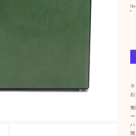
Qu
※
お
無
ー
ハ
簡