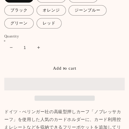
ブラック
オレンジ
ジーンブルー
グリーン
レッド
Quantity
Decrease
Increase
quantity
quantity
for
for
ウ
ウ
Add to cart
ォ
ォ
レ
レ
ッ
ッ
ト
ト
イ
イ
ン
ン
ドイツ・ぺリンガー社の高級型押しカーフ「ノブレッサカ
カ
カ
ーフ」を使用した人気のカードホルダーに、カード利用控
ー
ー
えレシートなどを収納できるフリーポケットを追加してリ