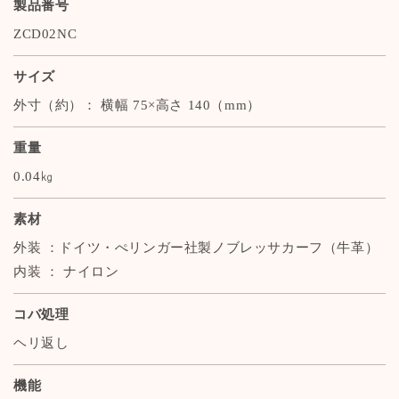
製品番号
革】
革】
ZCD02NC
サイズ
外寸（約）： 横幅 75×高さ 140（mm）
重量
0.04㎏
素材
外装 ：ドイツ・ぺリンガー社製ノブレッサカーフ（牛革）
内装 ： ナイロン
コバ処理
ヘリ返し
機能