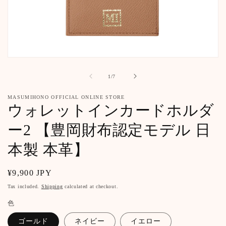
Open
media
1
of
1
/
7
in
modal
MASUMIHONO OFFICIAL ONLINE STORE
ウォレットインカードホルダ
ー2 【豊岡財布認定モデル 日
本製 本革】
Regular
¥9,900 JPY
price
Tax included.
Shipping
calculated at checkout.
色
ゴールド
ネイビー
イエロー