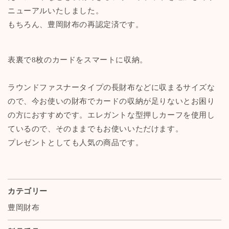
ド
ド
ニューアルいたしました。
ホ
ホ
もちろん、豊岡財布の再認定済です。
ル
ル
ダ
ダ
ー
ー
表裏で8枚のカードをスマートに収納。
2
2
【豊
【豊
岡
岡
ラウンドファスナータイプの長財布などに収まるサイズな
財
財
ので、今お使いの財布でカードの収納が足りないとお困り
布
布
の方におすすめです。エレガントな型押しカーフを使用し
認
認
ているので、そのままでもお使いいただけます。
定
定
プレゼントとしても人気の商品です。
モ
モ
デ
デ
ル
ル
日
日
カテゴリー
本
本
豊岡財布
製
製
本
本