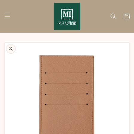
Skip to
content
Cart
Skip to
product
information