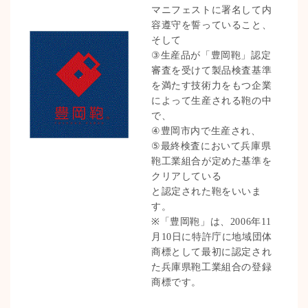
マニフェストに署名して内
容遵守を誓っていること、
そして
③生産品が「豊岡鞄」認定
審査を受けて製品検査基準
を満たす技術力をもつ企業
によって生産される鞄の中
で、
④豊岡市内で生産され、
⑤最終検査において兵庫県
鞄工業組合が定めた基準を
クリアしている
と認定された鞄をいいま
す。
※「豊岡鞄」は、2006年11
月10日に特許庁に地域団体
商標として最初に認定され
た兵庫県鞄工業組合の登録
商標です。