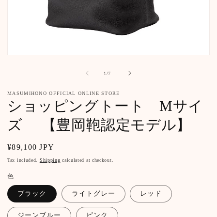
Open
media
1
of
1
/
7
in
modal
MASUMIHONO OFFICIAL ONLINE STORE
ショッピングトート Mサイ
ズ 【豊岡鞄認定モデル】
Regular
¥89,100 JPY
price
Tax included.
Shipping
calculated at checkout.
色
ブラック
ライトグレー
レッド
ジーンブルー
ピンク