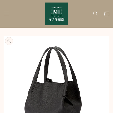
Skip to
content
Cart
Skip to
product
information