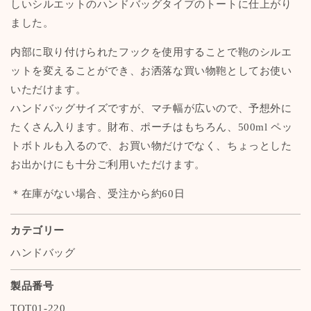
しいシルエットのハンドバッグタイプのトートに仕上がり
【豊
【豊
ました。
岡
岡
鞄
鞄
内部に取り付けられたフックを使用することで鞄のシルエ
認
認
ットを変えることができ、お洒落な買い物鞄としてお使い
定
定
いただけます。
モ
モ
ハンドバッグサイズですが、マチ幅が広いので、予想外に
デ
デ
ル】
ル】
たくさん入ります。財布、ポーチはもちろん、500ml ペッ
トボトルも入るので、お買い物だけでなく、ちょっとした
お出かけにも十分ご利用いただけます。
＊在庫がない場合、受注から約60日
カテゴリー
ハンドバッグ
製品番号
TOT01-220