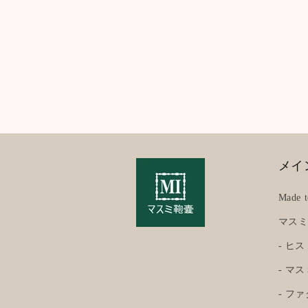
メイ
Made t
マス
- ヒ
- マ
- フ