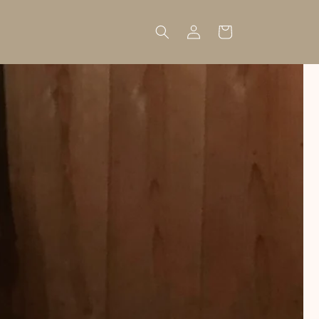
Log
Cart
in