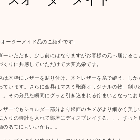
のオーダーメイド品のご紹介です。
ダーいただき、少し前にはなりますがお客様の元へ届けるこ
づくりに共感していただけて大変光栄です。
スは木枠にレザーを貼り付け、木とレザーを糸で縫う。しか
っています。さらに金具はマスミ鞄嚢オリジナルの物。削り
。。その分見た瞬間にグッと引き込まれる佇まいとなってお
レザーでもショルダー部分より銀面のキメがより細かく美し
に入りの時計を入れて部屋にディスプレイする、、、ずっと
酒のあてにもいいかも。。