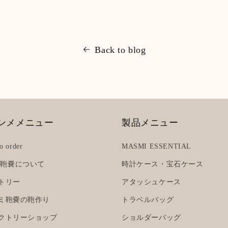
Back to blog
ンメメニュー
製品メニュー
o order
MASMI ESSENTIAL
ミ鞄嚢について
時計ケース・宝石ケース
ストリー
アタッシュケース
スミ鞄嚢の鞄作り
トラベルバッグ
ァクトリーショップ
ショルダーバッグ